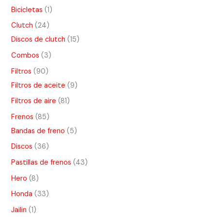
s
Bicicletas
1
s
s
s
s
s
s
s
s
s
s
s
s
s
s
s
s
s
s
Clutch
24
Discos de clutch
15
Combos
3
Filtros
90
Filtros de aceite
9
Filtros de aire
81
Frenos
85
Bandas de freno
5
Discos
36
Pastillas de frenos
43
Hero
8
Honda
33
Jailin
1