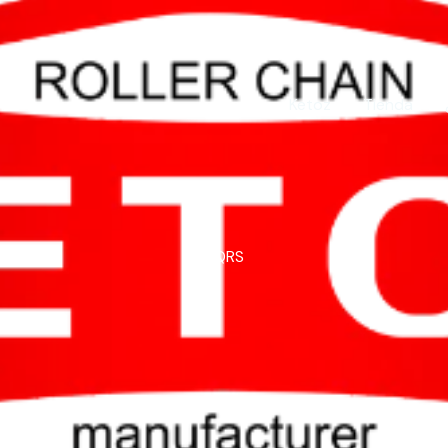
Ketoz
Tienda
PQRS