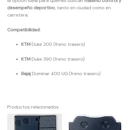
la opción ideal para quienes buscan
máximo control y
desempeño deportivo
, tanto en ciudad como en
carretera.
Compatibilidad:
KTM
Duke 200 (freno trasero)
KTM
Duke 390 (freno trasero)
Bajaj
Dominar 400 UG (freno trasero)
Productos relacionados