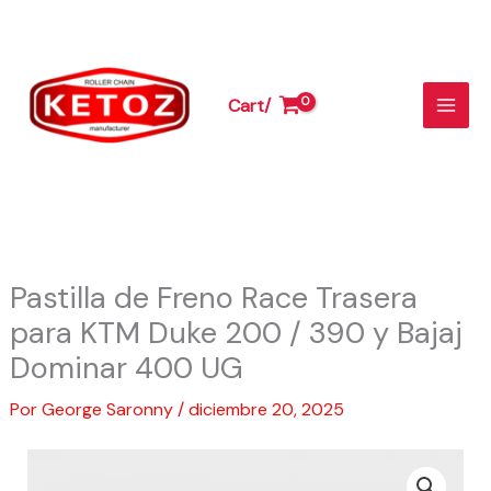
Freno
Ir
Race
al
Trasera
contenido
para
Cart/
KTM
Duke
200
/
390
y
Bajaj
Pastilla de Freno Race Trasera
Dominar
para KTM Duke 200 / 390 y Bajaj
400
UG
Dominar 400 UG
cantidad
Por
George Saronny
/
diciembre 20, 2025
Pastilla
de