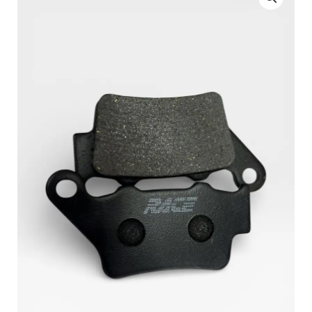
Freno
Race
Trasera
para
KTM
Duke
200
/
390
y
Bajaj
Dominar
400
UG
cantidad