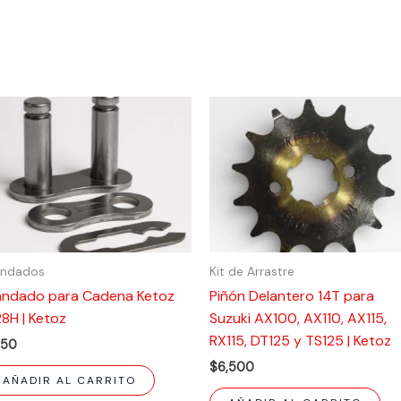
ndados
Kit de Arrastre
ndado para Cadena Ketoz
Piñón Delantero 14T para
8H | Ketoz
Suzuki AX100, AX110, AX115,
RX115, DT125 y TS125 | Ketoz
650
$
6,500
AÑADIR AL CARRITO