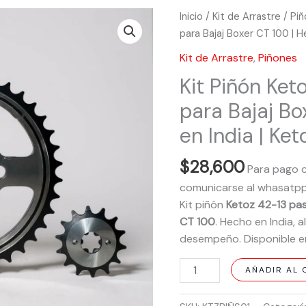
Kit
Inicio
/
Kit de Arrastre
/
Pi
Piñón
para Bajaj Boxer CT 100 | H
Ketoz
Kit de Arrastre
,
Piñones
42-
Kit Piñón Ket
13
Paso
para Bajaj Bo
428
en India | Ket
para
Bajaj
$
28,600
Para pago 
Boxer
CT
comunicarse al whasatp
100
Kit piñón
Ketoz 42-13 pa
|
CT 100
. Hecho en India, 
Hecho
desempeño. Disponible 
en
AÑADIR AL 
India
|