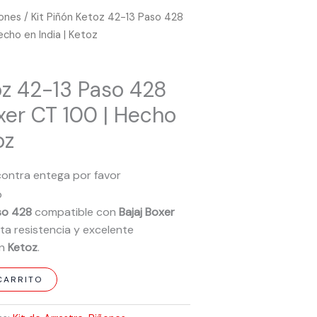
ñones
/ Kit Piñón Ketoz 42-13 Paso 428
echo en India | Ketoz
oz 42-13 Paso 428
xer CT 100 | Hecho
oz
contra entega por favor
p
so 428
compatible con
Bajaj Boxer
alta resistencia y excelente
en
Ketoz
.
CARRITO