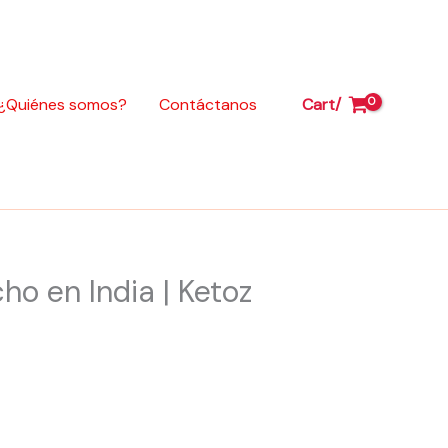
42-
13
Paso
428
¿Quiénes somos?
Contáctanos
Cart/
para
Bajaj
Boxer
CT
100
|
Hecho
ho en India | Ketoz
en
India
|
Ketoz
cantidad