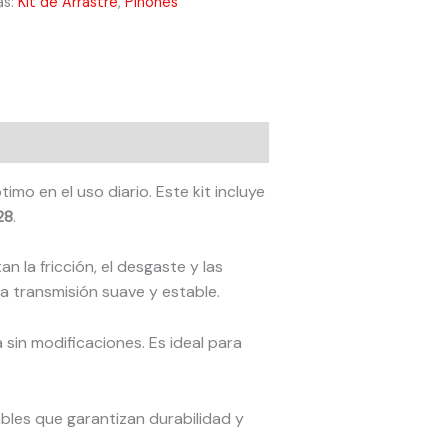
as:
Kit de Arrastre
,
Piñones
o en el uso diario. Este kit incluye
28
.
n la fricción, el desgaste y las
a transmisión suave y estable.
a sin modificaciones. Es ideal para
ables que garantizan durabilidad y