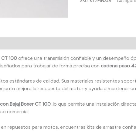
Ketoz
SKU:
KTZPIÑS01
Categorí
cantidad
r CT 100
ofrece una transmisión confiable y un desempeño óptim
diseñados para trabajar de forma precisa con
cadena paso 4
altos estándares de calidad. Sus materiales resistentes soporta
conjunto mejora la respuesta del motor y ayuda a mantener un
 con Bajaj Boxer CT 100
, lo que permite una instalación direct
uso comercial.
da en repuestos para motos, encuentras kits de arrastre confi