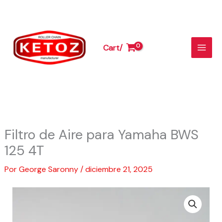
Aire
Ir
para
al
Yamaha
contenido
BWS
Cart/
125
4T
cantidad
Filtro de Aire para Yamaha BWS
125 4T
Por
George Saronny
/
diciembre 21, 2025
Filtro
de
Aire