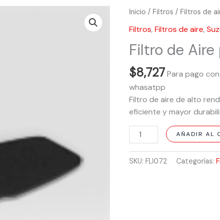
Filtro
Inicio
/
Filtros
/
Filtros de a
de
Filtros
,
Filtros de aire
,
Suz
Aire
Filtro de Aire
para
Vivax
$
8,727
115
Para pago con
cantidad
whasatpp
Filtro de aire de alto ren
eficiente y mayor durabil
AÑADIR AL 
SKU:
FLI072
Categorías:
F