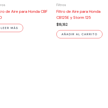
tros
Filtros
ltro de Aire para Honda CBF
Filtro de Aire para Honda
0
CB125E y Storm 125
$
18,182
LEER MÁS
AÑADIR AL CARRITO