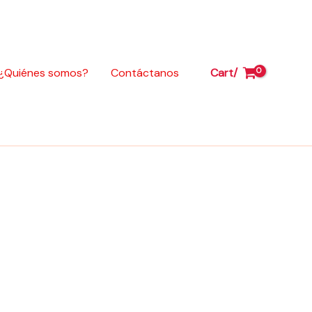
para
Vivax
115
cantidad
¿Quiénes somos?
Contáctanos
Cart/