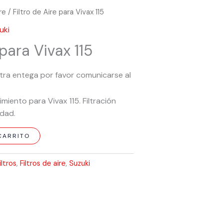
ire
/ Filtro de Aire para Vivax 115
uki
 para Vivax 115
tra entega por favor comunicarse al
dimiento para Vivax 115. Filtración
idad.
CARRITO
iltros
,
Filtros de aire
,
Suzuki