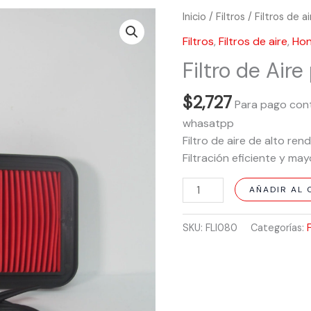
Filtro
Inicio
/
Filtros
/
Filtros de a
de
Filtros
,
Filtros de aire
,
Ho
Aire
Filtro de Air
para
Honda
$
2,727
CB125F
Para pago cont
cantidad
whasatpp
Filtro de aire de alto re
Filtración eficiente y may
AÑADIR AL 
SKU:
FLI080
Categorías: