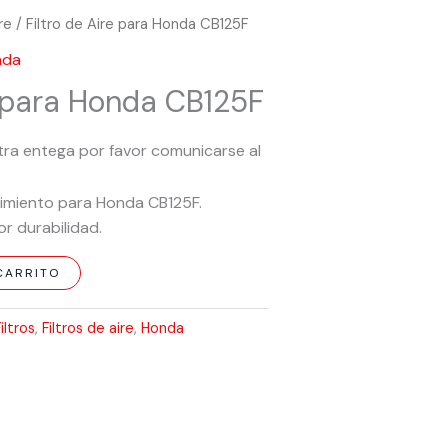
ire
/ Filtro de Aire para Honda CB125F
nda
e para Honda CB125F
ra entega por favor comunicarse al
ndimiento para Honda CB125F.
or durabilidad.
CARRITO
Filtros
,
Filtros de aire
,
Honda