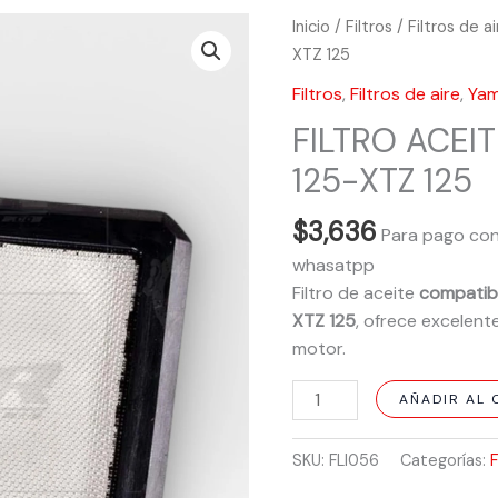
FILTRO
Inicio
/
Filtros
/
Filtros de a
ACEITE
XTZ 125
LIBERO
Filtros
,
Filtros de aire
,
Ya
125-
FILTRO ACEIT
YBR
125-
125-XTZ 125
XTZ
125
$
3,636
Para pago con
cantidad
whasatpp
Filtro de aceite
compatibl
XTZ 125
, ofrece excelente
motor.
AÑADIR AL 
SKU:
FLI056
Categorías:
F