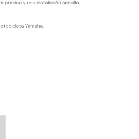
te preciso
y una
instalación sencilla
,
motocicleta Yamaha.