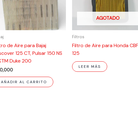
AGOTADO
jaj
Filtros
ltro de Aire para Bajaj
Filtro de Aire para Honda CB
scover 125 CT, Pulsar 150 NS
125
KTM Duke 200
LEER MÁS
0,000
AÑADIR AL CARRITO