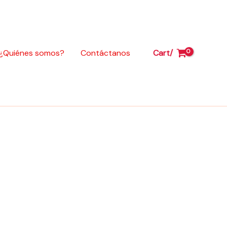
125-
YBR
125-
XTZ
¿Quiénes somos?
Contáctanos
Cart/
125
cantidad