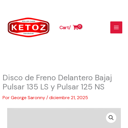
Freno
Ir
Delantero
al
Bajaj
contenido
Pulsar
Cart/
135
LS
y
Pulsar
125
NS
cantidad
Disco de Freno Delantero Bajaj
Pulsar 135 LS y Pulsar 125 NS
Por
George Saronny
/
diciembre 21, 2025
Disco
de
Freno