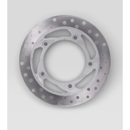
Delantero
Bajaj
Pulsar
135
LS
y
Pulsar
125
NS
cantidad