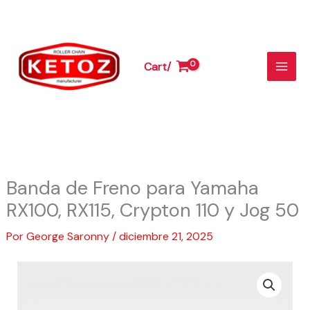
Freno
Ir
para
al
Yamaha
contenido
RX100,
Cart/
RX115,
Crypton
110
y
Jog
50
cantidad
Banda de Freno para Yamaha
RX100, RX115, Crypton 110 y Jog 50
Por
George Saronny
/
diciembre 21, 2025
Banda
de
Freno