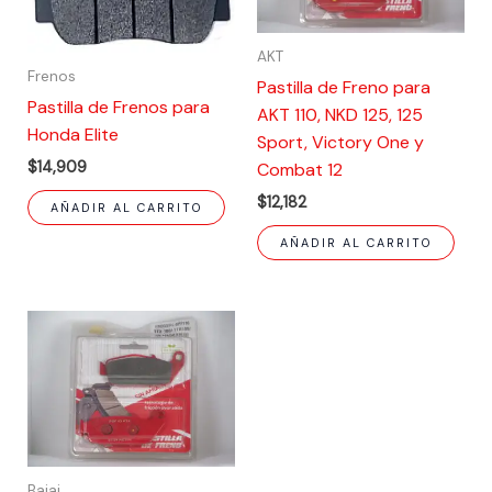
AKT
Frenos
Pastilla de Freno para
Pastilla de Frenos para
AKT 110, NKD 125, 125
Honda Elite
Sport, Victory One y
$
14,909
Combat 12
$
12,182
AÑADIR AL CARRITO
AÑADIR AL CARRITO
Bajaj