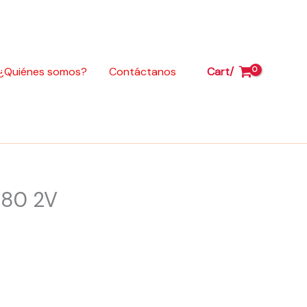
Trasero
para
TVS
Apache
¿Quiénes somos?
Contáctanos
Cart/
RTR
160
4V
y
RTR
180
2V
180 2V
cantidad