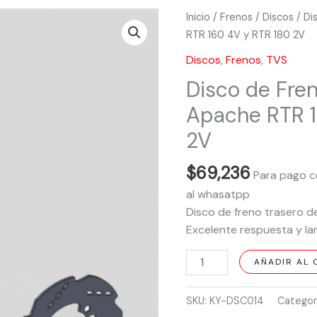
Disco
Inicio
/
Frenos
/
Discos
/ Di
de
RTR 160 4V y RTR 180 2V
Freno
Discos
,
Frenos
,
TVS
Trasero
Disco de Fre
para
TVS
Apache RTR 1
Apache
2V
RTR
160
$
69,236
Para pago c
4V
y
al whasatpp
RTR
Disco de freno trasero d
180
Excelente respuesta y larg
2V
AÑADIR AL 
cantidad
SKU:
KY-DSC014
Categor