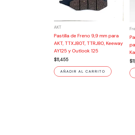
AKT
Fr
Pastilla de Freno 9,9 mm para
Pa
AKT, TTXJ80T, TTRJ80, Keeway
pa
AY125 y Outlook 125
Ka
$
11,455
$
1
AÑADIR AL CARRITO