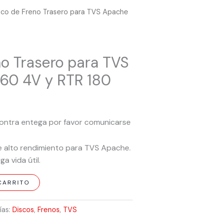
sco de Freno Trasero para TVS Apache
no Trasero para TVS
60 4V y RTR 180
ontra entega por favor comunicarse
e alto rendimiento para TVS Apache.
a vida útil.
CARRITO
ías:
Discos
,
Frenos
,
TVS