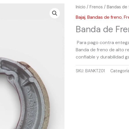
Inicio
/
Frenos
/
Bandas de 
Bajaj
,
Bandas de freno
,
Fr
Banda de Fre
Para pago contra enteg
Banda de freno de alto r
confiable y durabilidad g
SKU:
BANKTZ01
Categorí