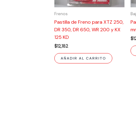
Frenos
Ba
Pastilla de Freno para XTZ 250,
Pa
DR 350, DR 650, WR 200 y KX
m
125 KD
$
1
$
12,182
AÑADIR AL CARRITO